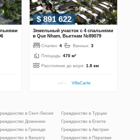
$ 891 622
альнями
Земельный участок с 4 спальнями
06
в Que Nham, Вьетнам №89079
Спален:
4
Ванных:
3
Площадь:
470 м²
Расстояние до моря:
1.8 км
VillaСarte
ражданство в Сент-Люсия
Гражданство в Турции
ражданство Доминики
Гражданство в Египте
ражданство в Гренаде
Гражданство в Австрии
ражданство в Вануату
Гражданство в Парагвае