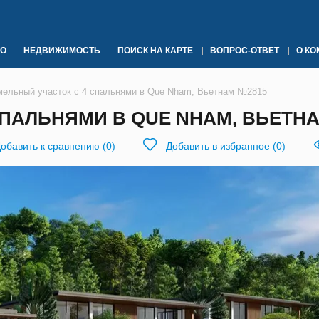
О
НЕДВИЖИМОСТЬ
ПОИСК НА КАРТЕ
ВОПРОС-ОТВЕТ
О К
мельный участок с 4 спальнями в Que Nham, Вьетнам №2815
СПАЛЬНЯМИ В QUE NHAM, ВЬЕТНА
обавить к сравнению
(
0
)
Добавить в избранное
(
0
)