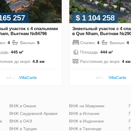
 165 257
$ 1 104 258
ый участок с 4 спальнями
Земельный участок с 4 сп
ham, Вьетнам №84796
в Que Nham, Вьетнам №29
лен:
4
Ванных:
5
Спален:
4
Ванных:
4
щадь:
445 м²
Площадь:
444 м²
тояние до моря:
4.8 км
Расстояние до моря:
4 км
VillaСarte
VillaСarte
ю
ВНЖ в Омане
ВНЖ на Маврикии
Г
ВНЖ Саудовской Аравии
ВНЖ в Испании
Г
и
ВНЖ в ОАЭ
ВНЖ в Индонезии
Г
ВНЖ в Турции
ВНЖ в Таиланде
Г