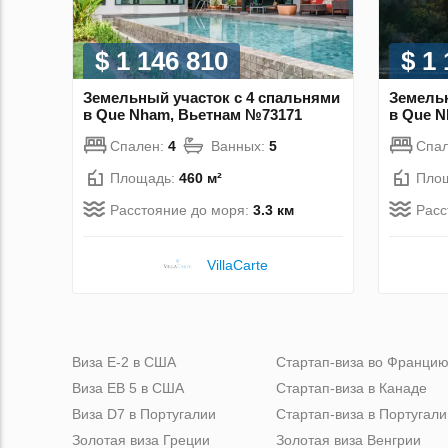
$ 1 146 810
$ 1
Земельный участок с 4 спальнями
Земельн
в Que Nham, Вьетнам №73171
в Que N
Спален:
4
Ванных:
5
Спа
Площадь:
460 м²
Пло
Расстояние до моря:
3.3 км
Расс
VillaСarte
Виза Е-2 в США
Стартап-виза во Франци
Виза ЕВ 5 в США
Стартап-виза в Канаде
Виза D7 в Португалии
Стартап-виза в Португали
Золотая виза Греции
Золотая виза Венгрии