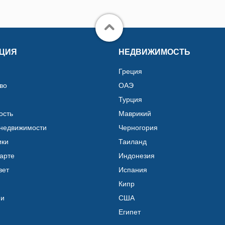
ЦИЯ
НЕДВИЖИМОСТЬ
Греция
во
ОАЭ
Турция
ость
Маврикий
 недвижимости
Черногория
ики
Таиланд
карте
Индонезия
вет
Испания
Кипр
ии
США
Египет