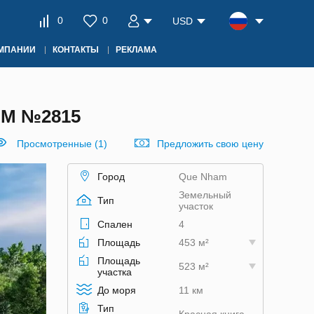
0
0
USD
ОМПАНИИ
КОНТАКТЫ
РЕКЛАМА
М №2815
Просмотренные (1)
Предложить свою цену
Город
Que Nham
Земельный
Тип
участок
Спален
4
Площадь
453 м²
Площадь
523 м²
участка
До моря
11 км
Тип