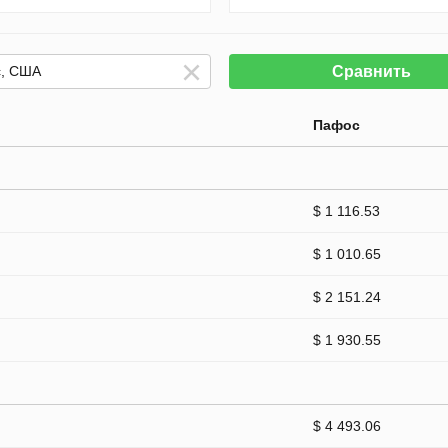
Сравнить
Пафос
$ 1 116.53
$ 1 010.65
$ 2 151.24
$ 1 930.55
$ 4 493.06