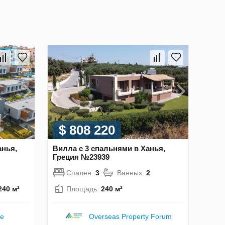
$ 808 220
анья,
Вилла с 3 спальнями в Ханья,
Греция №23939
Спален:
3
Ванных:
2
240 м²
Площадь:
240 м²
te
Overseas Property Forum