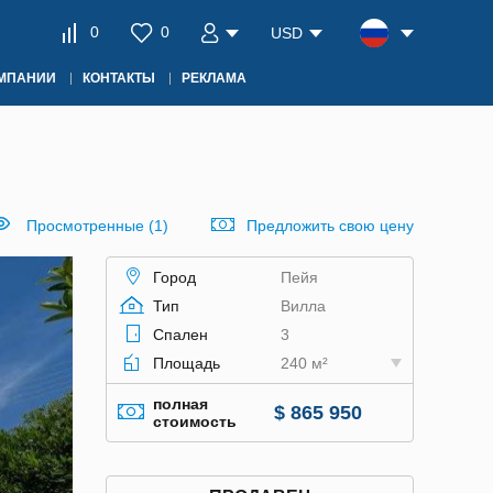
0
0
USD
ОМПАНИИ
КОНТАКТЫ
РЕКЛАМА
Просмотренные (1)
Предложить свою цену
Город
Пейя
Тип
Вилла
Спален
3
Площадь
240 м²
полная
$ 865 950
стоимость