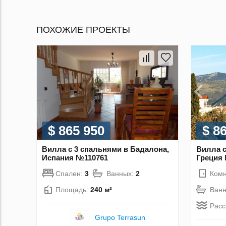
ПОХОЖИЕ ПРОЕКТЫ
$ 865 950
$ 8
Вилла с 3 спальнями в Бадалона,
Вилла с
Испания №110761
Греция
Спален:
3
Ванных:
2
Комн
Площадь:
240 м²
Ван
Расс
Grupo Terrasun