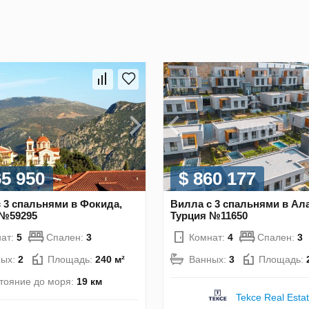
65 950
$ 860 177
 3 спальнями в Фокида,
Вилла с 3 спальнями в Ал
 №59295
Турция №11650
ат:
5
Спален:
3
Комнат:
4
Спален:
3
ных:
2
Площадь:
240 м²
Ванных:
3
Площадь:
тояние до моря:
19 км
Tekce Real Esta