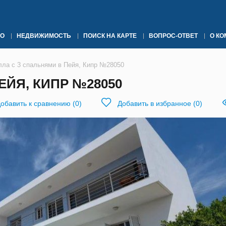
О
НЕДВИЖИМОСТЬ
ПОИСК НА КАРТЕ
ВОПРОС-ОТВЕТ
О К
лла с 3 спальнями в Пейя, Кипр №28050
ЕЙЯ, КИПР №28050
обавить к сравнению
(
0
)
Добавить в избранное
(
0
)