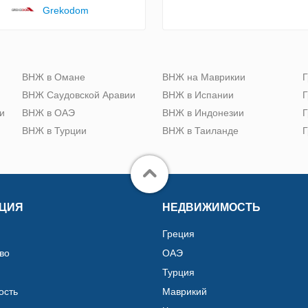
Grekodom
ю
ВНЖ в Омане
ВНЖ на Маврикии
Г
ВНЖ Саудовской Аравии
ВНЖ в Испании
Г
и
ВНЖ в ОАЭ
ВНЖ в Индонезии
Г
ВНЖ в Турции
ВНЖ в Таиланде
Г
ЦИЯ
НЕДВИЖИМОСТЬ
Греция
во
ОАЭ
Турция
ость
Маврикий