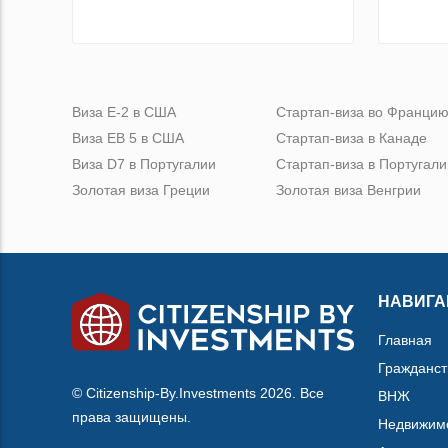
Виза Е-2 в США
Стартап-виза во Франци
Виза ЕВ 5 в США
Стартап-виза в Канаде
Виза D7 в Португалии
Стартап-виза в Португали
Золотая виза Греции
Золотая виза Венгрии
НАВИГА
Главная
Гражданст
© Citizenship-By.Investments 2026. Все
ВНЖ
права защищены.
Недвижим