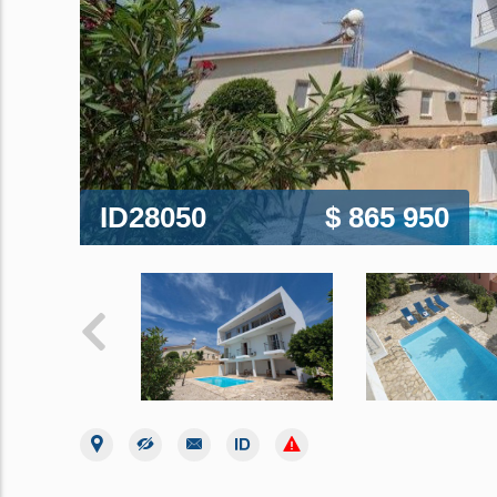
ID28050
$ 865 950