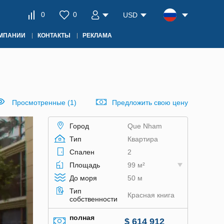
0
0
USD
ОМПАНИИ
КОНТАКТЫ
РЕКЛАМА
Просмотренные (1)
Предложить свою цену
Город
Que Nham
Тип
Квартира
Спален
2
Площадь
99 м²
До моря
50 м
Тип
Красная книга
собственности
полная
$ 614 912