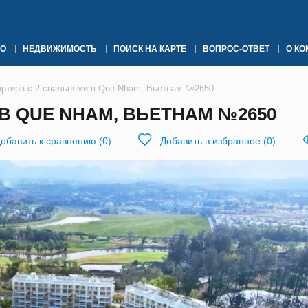
О
НЕДВИЖИМОСТЬ
ПОИСК НА КАРТЕ
ВОПРОС-ОТВЕТ
О К
артира с 2 спальнями в Que Nham, Вьетнам №2650
В QUE NHAM, ВЬЕТНАМ №2650
обавить к сравнению
(
0
)
Добавить в избранное
(
0
)