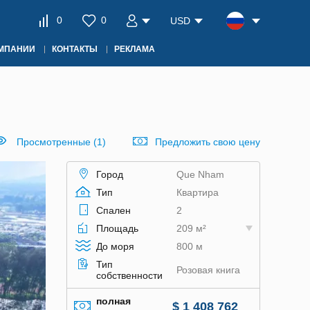
0
0
USD
ОМПАНИИ
КОНТАКТЫ
РЕКЛАМА
Просмотренные (1)
Предложить свою цену
Город
Que Nham
Тип
Квартира
Спален
2
Площадь
209 м²
До моря
800 м
Тип
Розовая книга
собственности
полная
$ 1 408 762