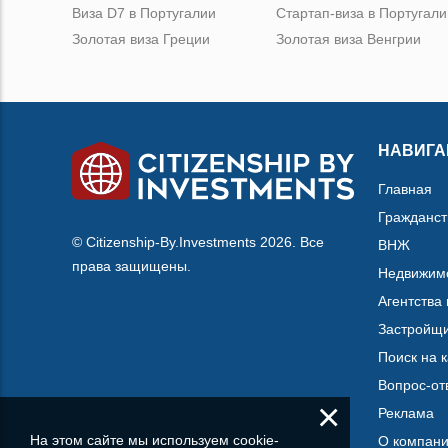
Виза D7 в Португалии
Стартап-виза в Португали
Золотая виза Греции
Золотая виза Венгрии
НАВИГА
Главная
Гражданст
© Citizenship-By.Investments 2026. Все
ВНЖ
права защищены.
Недвижим
Агентства
Застройщ
Поиск на 
Вопрос-от
×
Реклама
На этом сайте мы используем cookie-
О компан