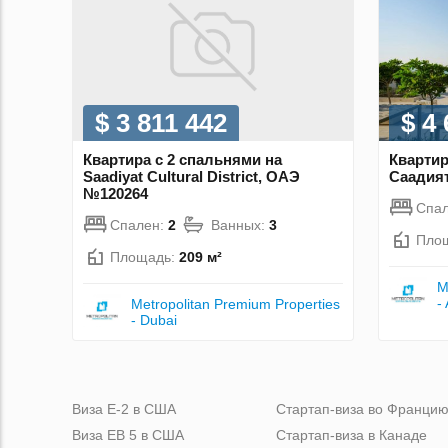
$ 3 811 442
$ 4
Квартира с 2 спальнями на
Квартир
Saadiyat Cultural District, ОАЭ
Саадия
№120264
Спа
Спален:
2
Ванных:
3
Пло
Площадь:
209 м²
M
-
Metropolitan Premium Properties
- Dubai
Виза Е-2 в США
Стартап-виза во Франци
Виза ЕВ 5 в США
Стартап-виза в Канаде