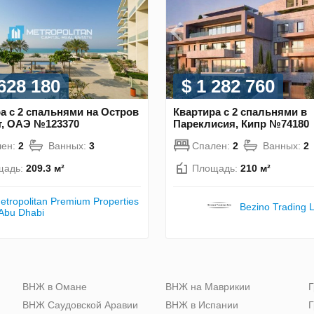
 628 180
$ 1 282 760
а с 2 спальнями на Остров
Квартира с 2 спальнями в
т, ОАЭ №123370
Пареклисия, Кипр №74180
лен:
2
Ванных:
3
Спален:
2
Ванных:
2
щадь:
209.3 м²
Площадь:
210 м²
etropolitan Premium Properties
Bezino Trading L
 Abu Dhabi
ю
ВНЖ в Омане
ВНЖ на Маврикии
Г
ВНЖ Саудовской Аравии
ВНЖ в Испании
Г