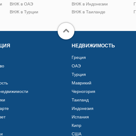
и
ВНЖ в ОАЭ
ВНЖ в Индонезии
Г
ВНЖ в Турции
ВНЖ в Таиланде
Г
ЦИЯ
НЕДВИЖИМОСТЬ
Греция
во
ОАЭ
Турция
ость
Маврикий
 недвижимости
Черногория
ики
Таиланд
карте
Индонезия
вет
Испания
Кипр
ии
США