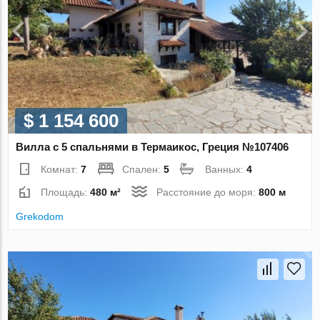
$ 1 154 600
Вилла с 5 спальнями в Термаикос, Греция №107406
Комнат:
7
Спален:
5
Ванных:
4
Площадь:
480 м²
Расстояние до моря:
800 м
Grekodom