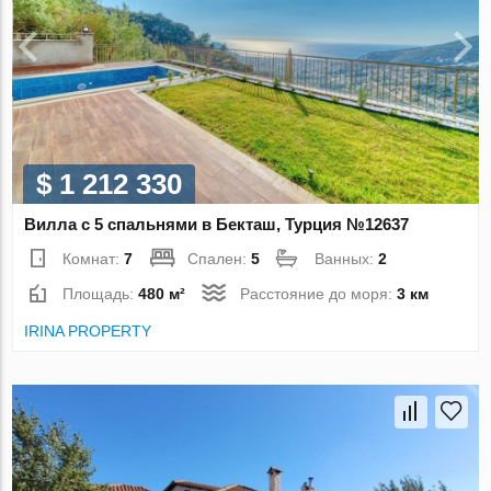
$ 1 212 330
Вилла с 5 спальнями в Бекташ, Турция №12637
Комнат:
7
Спален:
5
Ванных:
2
Площадь:
480 м²
Расстояние до моря:
3 км
IRINA PROPERTY