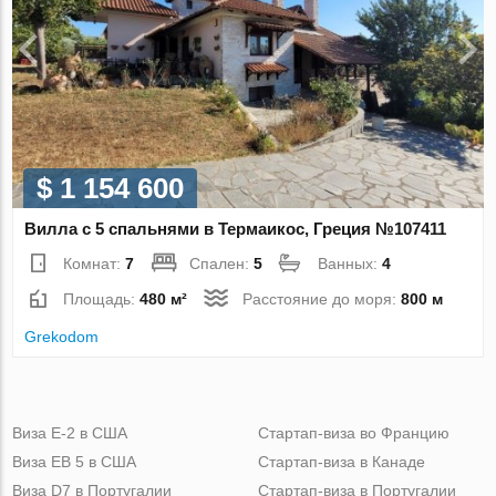
$ 1 154 600
Вилла с 5 спальнями в Термаикос, Греция №107411
Комнат:
7
Спален:
5
Ванных:
4
Площадь:
480 м²
Расстояние до моря:
800 м
Grekodom
Виза Е-2 в США
Стартап-виза во Францию
Виза ЕВ 5 в США
Стартап-виза в Канаде
Виза D7 в Португалии
Стартап-виза в Португалии