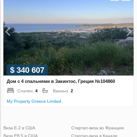
$ 340 607
Дом с 4 спальнями в Закинтос, Греция №104860
Спален:
4
Ванных:
2
My Property Greece Limited
Виза Е-2 в США
Стартап-виза во Францию
Виза ЕВ 5 в США
Стартап-виза в Канаде