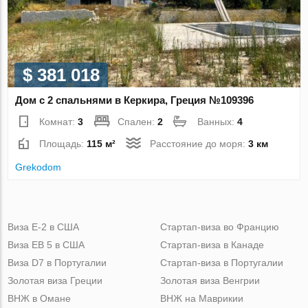
$ 381 018
Дом с 2 спальнями в Керкира, Греция №109396
Комнат:
3
Спален:
2
Ванных:
4
Площадь:
115 м²
Расстояние до моря:
3 км
Grekodom
Виза Е-2 в США
Стартап-виза во Францию
Виза ЕВ 5 в США
Стартап-виза в Канаде
Виза D7 в Португалии
Стартап-виза в Португалии
Золотая виза Греции
Золотая виза Венгрии
ВНЖ в Омане
ВНЖ на Маврикии