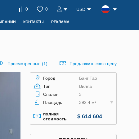
0
0
USD
ОМПАНИИ
КОНТАКТЫ
РЕКЛАМА
Просмотренные (1)
Предложить свою цену
Город
Банг Тао
Тип
Вилла
Спален
3
Площадь
392.4 м²
полная
$ 614 604
стоимость