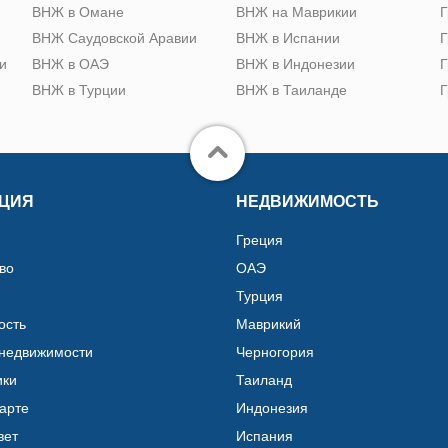
ю
ВНЖ в Омане
ВНЖ на Маврикии
Г
ВНЖ Саудовской Аравии
ВНЖ в Испании
Г
и
ВНЖ в ОАЭ
ВНЖ в Индонезии
Г
ВНЖ в Турции
ВНЖ в Таиланде
Г
ЦИЯ
НЕДВИЖИМОСТЬ
Греция
во
ОАЭ
Турция
ость
Маврикий
 недвижимости
Черногория
ики
Таиланд
карте
Индонезия
вет
Испания