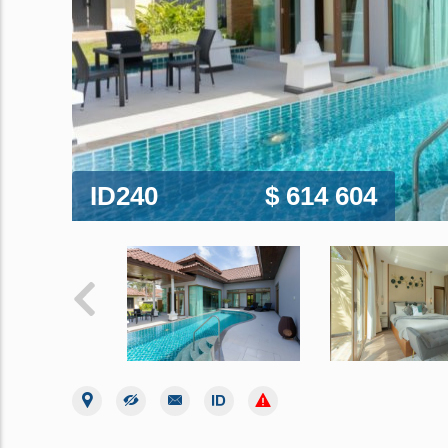
ID240
$ 614 604