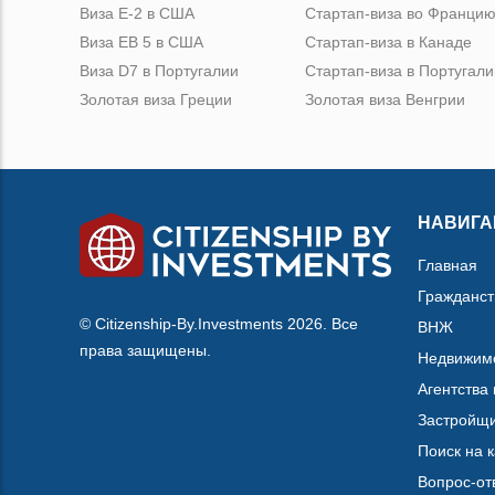
Виза Е-2 в США
Стартап-виза во Франци
Виза ЕВ 5 в США
Стартап-виза в Канаде
Виза D7 в Португалии
Стартап-виза в Португали
Золотая виза Греции
Золотая виза Венгрии
НАВИГА
Главная
Гражданст
© Citizenship-By.Investments 2026. Все
ВНЖ
права защищены.
Недвижим
Агентства
Застройщ
Поиск на 
Вопрос-от