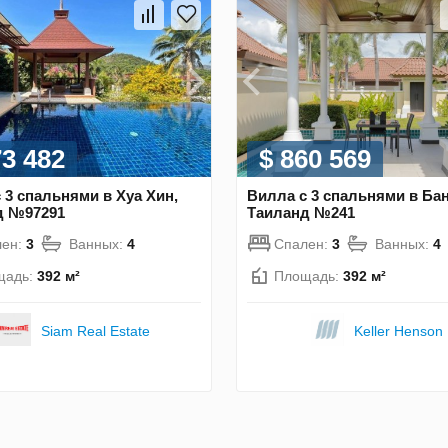
73 482
$ 860 569
 3 спальнями в Хуа Хин,
Вилла с 3 спальнями в Бан
д №97291
Таиланд №241
лен:
3
Ванных:
4
Спален:
3
Ванных:
4
щадь:
392 м²
Площадь:
392 м²
Siam Real Estate
Keller Henson