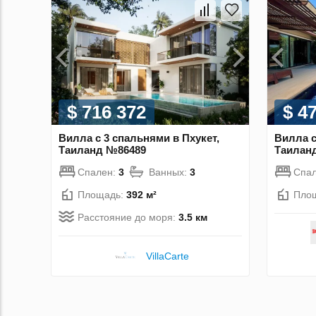
$ 716 372
$ 4
Вилла с 3 спальнями в Пхукет,
Вилла с
Таиланд №86489
Таилан
Спален:
3
Ванных:
3
Спа
Площадь:
392 м²
Пло
Расстояние до моря:
3.5 км
VillaСarte