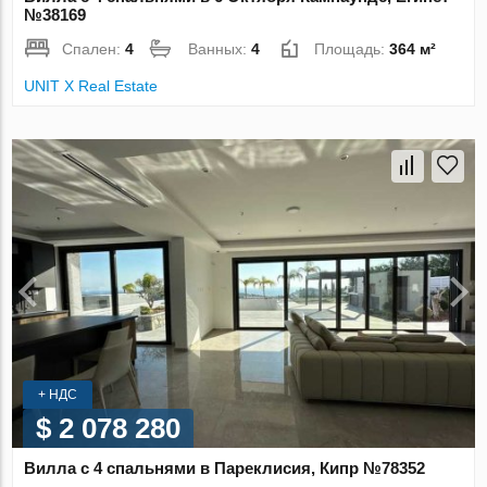
№38169
Спален:
4
Ванных:
4
Площадь:
364 м²
UNIT X Real Estate
+ НДС
$ 2 078 280
Вилла с 4 спальнями в Пареклисия, Кипр №78352