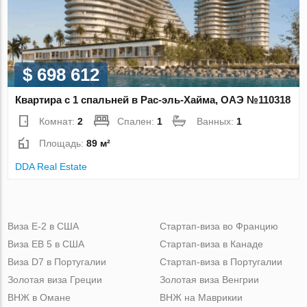
$ 698 612
Квартира с 1 спальней в Рас-эль-Хайма, ОАЭ №110318
Комнат:
2
Спален:
1
Ванных:
1
Площадь:
89 м²
DDA Real Estate
Виза Е-2 в США
Стартап-виза во Францию
Виза ЕВ 5 в США
Стартап-виза в Канаде
Виза D7 в Португалии
Стартап-виза в Португалии
Золотая виза Греции
Золотая виза Венгрии
ВНЖ в Омане
ВНЖ на Маврикии