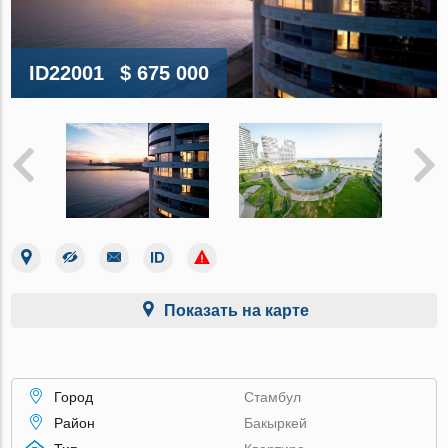
ID22001
$ 675 000
Показать на карте
Город
Стамбул
Район
Бакыркей