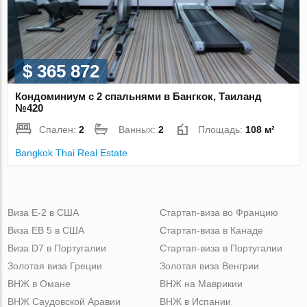
$ 365 872
Кондоминиум с 2 спальнями в Бангкок, Таиланд
№420
Спален:
2
Ванных:
2
Площадь:
108 м²
Bangkok Thai Real Estate
Виза Е-2 в США
Стартап-виза во Францию
Виза ЕВ 5 в США
Стартап-виза в Канаде
Виза D7 в Португалии
Стартап-виза в Португалии
Золотая виза Греции
Золотая виза Венгрии
ВНЖ в Омане
ВНЖ на Маврикии
ВНЖ Саудовской Аравии
ВНЖ в Испании