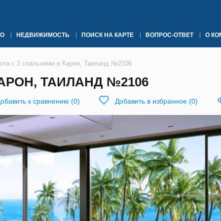
О
НЕДВИЖИМОСТЬ
ПОИСК НА КАРТЕ
ВОПРОС-ОТВЕТ
О К
лла с 2 спальнями в Карон, Таиланд №2106
АРОН, ТАИЛАНД №2106
обавить к сравнению
(
0
)
Добавить в избранное
(
0
)