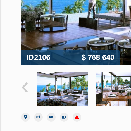
ID2106
$ 768 640