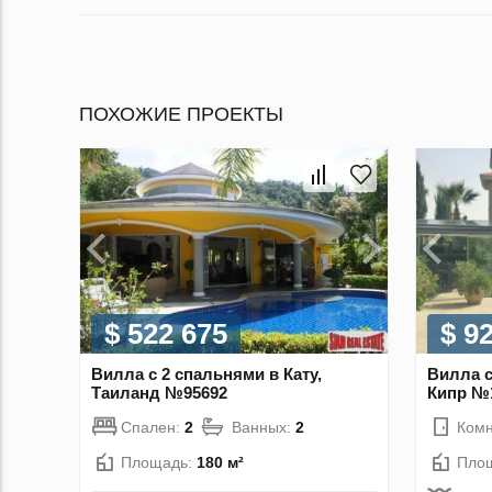
ПОХОЖИЕ ПРОЕКТЫ
$ 522 675
$ 9
Вилла с 2 спальнями в Кату,
Вилла с
Таиланд №95692
Кипр №
Спален:
2
Ванных:
2
Комн
Площадь:
180 м²
Пло