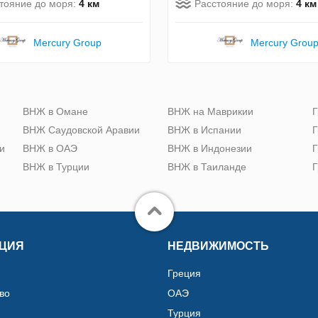
тояние до моря:
4 км
Расстояние до моря:
4 км
Mercury Group
Mercury Grou
ю
ВНЖ в Омане
ВНЖ на Маврикии
Г
ВНЖ Саудовской Аравии
ВНЖ в Испании
Г
и
ВНЖ в ОАЭ
ВНЖ в Индонезии
Г
ВНЖ в Турции
ВНЖ в Таиланде
Г
ЦИЯ
НЕДВИЖИМОСТЬ
Греция
во
ОАЭ
Турция