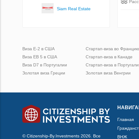
Расс
Siam Real Estate
Виза Е-2 в США
Стартап-виза во Франци
Виза ЕВ 5 в США
Стартап-виза в Канаде
Виза D7 в Португалии
Стартап-виза в Португали
Золотая виза Греции
Золотая виза Венгрии
НАВИГА
Главная
Гражданст
© Citizenship-By.Investments 2026. Все
ВНЖ