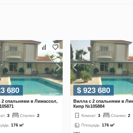
23 680
$ 923 680
 2 спальнями в Лимассол,
Вилла с 2 спальнями в Ли
105871
Кипр №105884
ат:
3
Спален:
2
Комнат:
3
Спален:
2
щадь:
176 м²
Площадь:
176 м²