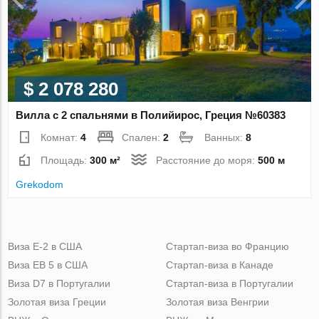
$ 2 078 280
Вилла с 2 спальнями в Полийирос, Греция №60383
Комнат:
4
Спален:
2
Ванных:
8
Площадь:
300 м²
Расстояние до моря:
500 м
Grekodom
Виза Е-2 в США
Стартап-виза во Францию
Виза ЕВ 5 в США
Стартап-виза в Канаде
Виза D7 в Португалии
Стартап-виза в Португалии
Золотая виза Греции
Золотая виза Венгрии