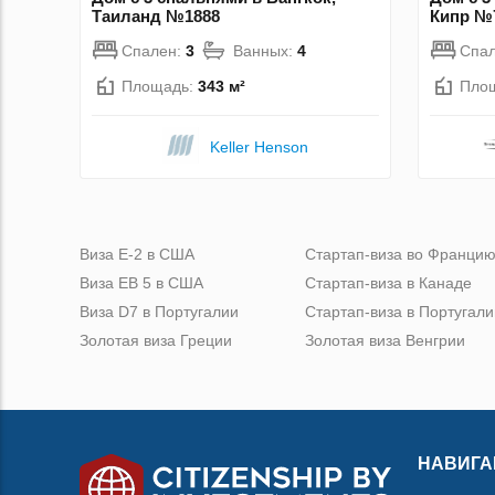
Таиланд №1888
Кипр №
Спален:
3
Ванных:
4
Спа
Площадь:
343 м²
Пло
Keller Henson
Виза Е-2 в США
Стартап-виза во Франци
Виза ЕВ 5 в США
Стартап-виза в Канаде
Виза D7 в Португалии
Стартап-виза в Португали
Золотая виза Греции
Золотая виза Венгрии
НАВИГА