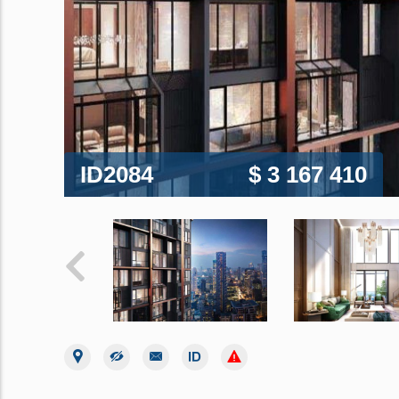
ID2084
$ 3 167 410