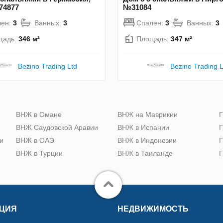
74877
№31084
лен:
3
Ванных:
3
Спален:
3
Ванных:
3
щадь:
346 м²
Площадь:
347 м²
Bezino Trading Ltd
Bezino Trading L
ю
ВНЖ в Омане
ВНЖ на Маврикии
Г
ВНЖ Саудовской Аравии
ВНЖ в Испании
Г
и
ВНЖ в ОАЭ
ВНЖ в Индонезии
Г
ВНЖ в Турции
ВНЖ в Таиланде
Г
ЦИЯ
НЕДВИЖИМОСТЬ