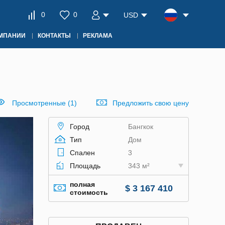
0
0
USD
ОМПАНИИ
КОНТАКТЫ
РЕКЛАМА
Просмотренные (1)
Предложить свою цену
Город
Бангкок
Тип
Дом
Спален
3
Площадь
343 м²
полная
$ 3 167 410
стоимость