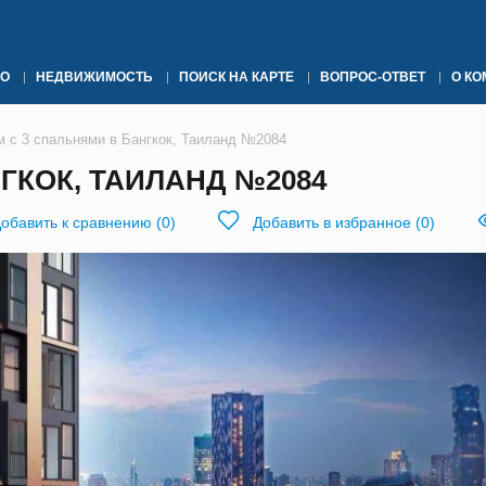
О
НЕДВИЖИМОСТЬ
ПОИСК НА КАРТЕ
ВОПРОС-ОТВЕТ
О К
м с 3 спальнями в Бангкок, Таиланд №2084
ГКОК, ТАИЛАНД №2084
обавить к сравнению
(
0
)
Добавить в избранное
(
0
)