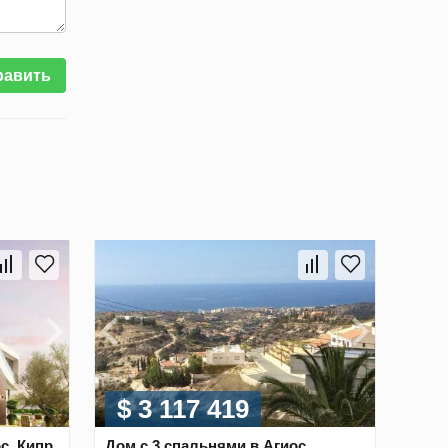
равить
$ 3 117 419
с, Кипр
Дом с 3 спальнями в Агиос