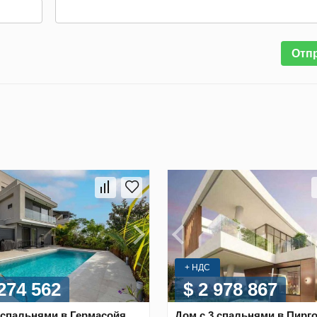
Отп
+ НДС
 274 562
$ 2 978 867
 спальнями в Гермасойя,
Дом с 3 спальнями в Пирго