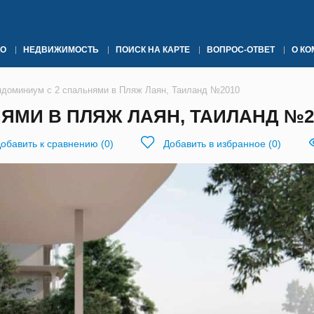
О
НЕДВИЖИМОСТЬ
ПОИСК НА КАРТЕ
ВОПРОС-ОТВЕТ
О К
ндоминиум с 2 спальнями в Пляж Лаян, Таиланд №2010
ЯМИ В ПЛЯЖ ЛАЯН, ТАИЛАНД №2
обавить к сравнению
(
0
)
Добавить в избранное
(
0
)