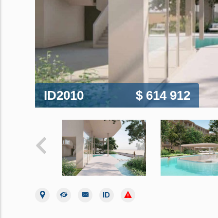
ID2010
$ 614 912