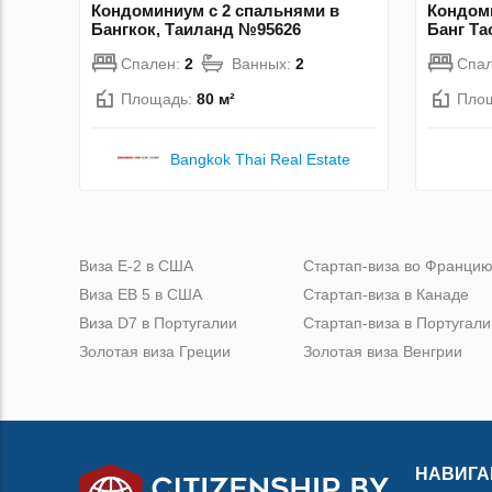
Кондоминиум с 2 спальнями в
Кондоми
Бангкок, Таиланд №95626
Банг Та
Спален:
2
Ванных:
2
Спа
Площадь:
80 м²
Пло
Bangkok Thai Real Estate
Виза Е-2 в США
Стартап-виза во Франци
Виза ЕВ 5 в США
Стартап-виза в Канаде
Виза D7 в Португалии
Стартап-виза в Португали
Золотая виза Греции
Золотая виза Венгрии
НАВИГА