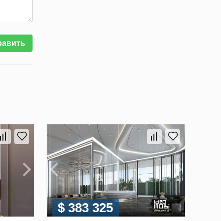
равить
$ 383 325