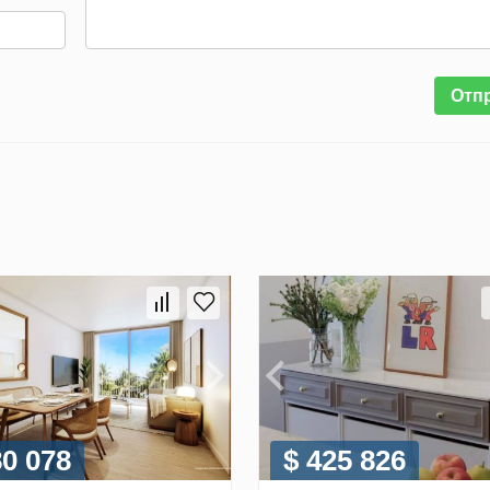
Отп
80 078
$ 425 826