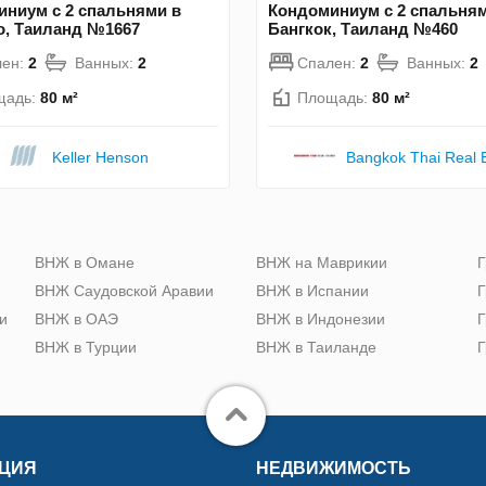
ниум с 2 спальнями в
Кондоминиум с 2 спальням
о, Таиланд №1667
Бангкок, Таиланд №460
лен:
2
Ванных:
2
Спален:
2
Ванных:
2
щадь:
80 м²
Площадь:
80 м²
Keller Henson
Bangkok Thai Real 
ю
ВНЖ в Омане
ВНЖ на Маврикии
Г
ВНЖ Саудовской Аравии
ВНЖ в Испании
Г
и
ВНЖ в ОАЭ
ВНЖ в Индонезии
Г
ВНЖ в Турции
ВНЖ в Таиланде
Г
ЦИЯ
НЕДВИЖИМОСТЬ