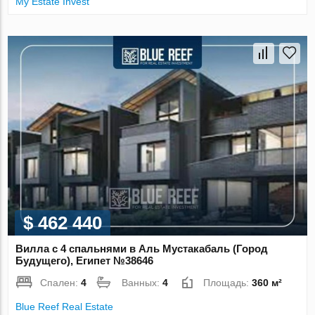
My Estate Invest
$ 462 440
Вилла с 4 спальнями в Аль Мустакабаль (Город
Будущего), Египет №38646
Спален:
4
Ванных:
4
Площадь:
360 м²
Blue Reef Real Estate