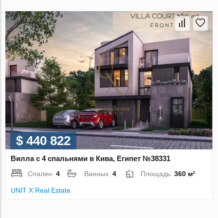
$ 440 822
Вилла с 4 спальнями в Кива, Египет №38331
Спален:
4
Ванных:
4
Площадь:
360 м²
UNIT X Real Estate