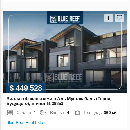
$ 449 528
Вилла с 4 спальнями в Аль Мустакабаль (Город
Будущего), Египет №38853
Спален:
4
Ванных:
4
Площадь:
360 м²
Blue Reef Real Estate