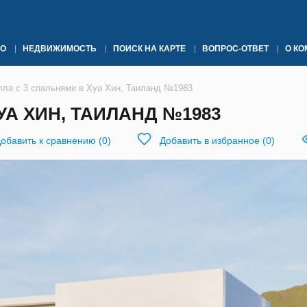
О
НЕДВИЖИМОСТЬ
ПОИСК НА КАРТЕ
ВОПРОС-ОТВЕТ
О К
лла с 3 спальнями в Хуа Хин, Таиланд №1983
УА ХИН, ТАИЛАНД №1983
обавить к сравнению
(
0
)
Добавить в избранное
(
0
)