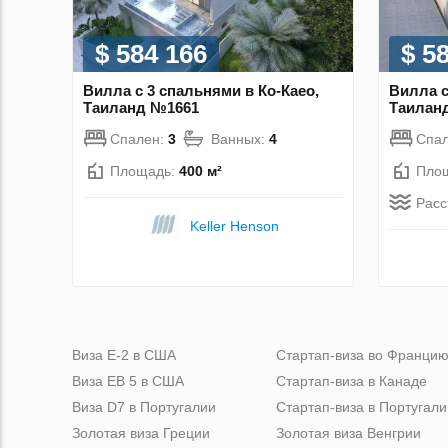
$ 584 166
$ 5
Вилла с 3 спальнями в Ко-Каео,
Вилла с
Таиланд №1661
Таилан
Спален:
3
Ванных:
4
Спа
Площадь:
400 м²
Пло
Расс
Keller Henson
Виза Е-2 в США
Стартап-виза во Франци
Виза ЕВ 5 в США
Стартап-виза в Канаде
Виза D7 в Португалии
Стартап-виза в Португали
Золотая виза Греции
Золотая виза Венгрии