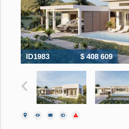
ID1983
$ 408 609