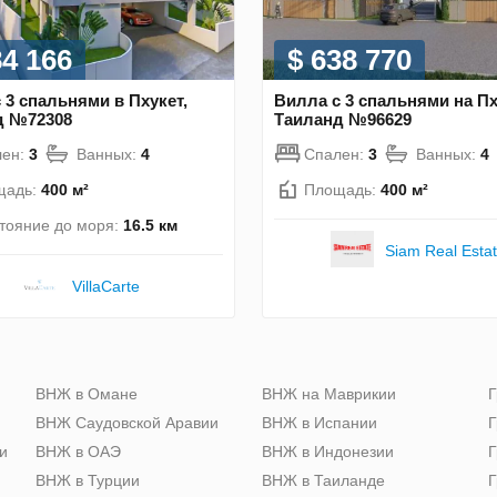
84 166
$ 638 770
 3 спальнями в Пхукет,
Вилла с 3 спальнями на Пх
д №72308
Таиланд №96629
лен:
3
Ванных:
4
Спален:
3
Ванных:
4
щадь:
400 м²
Площадь:
400 м²
тояние до моря:
16.5 км
Siam Real Esta
VillaСarte
ю
ВНЖ в Омане
ВНЖ на Маврикии
Г
ВНЖ Саудовской Аравии
ВНЖ в Испании
Г
и
ВНЖ в ОАЭ
ВНЖ в Индонезии
Г
ВНЖ в Турции
ВНЖ в Таиланде
Г