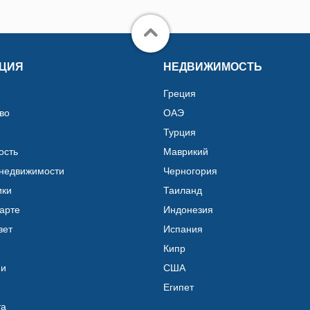
ЦИЯ
НЕДВИЖИМОСТЬ
Греция
во
ОАЭ
Турция
ость
Маврикий
 недвижимости
Черногория
ики
Таиланд
карте
Индонезия
вет
Испания
Кипр
ии
США
Египет
та