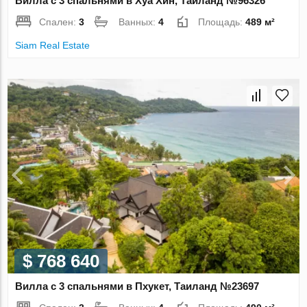
Вилла с 3 спальнями в Хуа Хин, Таиланд №96326
Спален:
3
Ванных:
4
Площадь:
489 м²
Siam Real Estate
$ 768 640
Вилла с 3 спальнями в Пхукет, Таиланд №23697