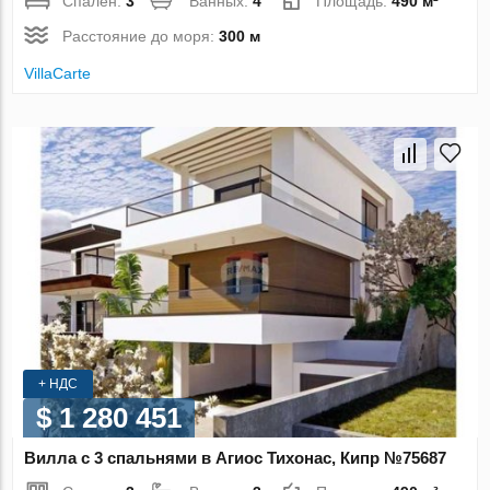
Спален:
3
Ванных:
4
Площадь:
490 м²
Расстояние до моря:
300 м
VillaСarte
+ НДС
$ 1 280 451
Вилла с 3 спальнями в Агиос Тихонас, Кипр №75687