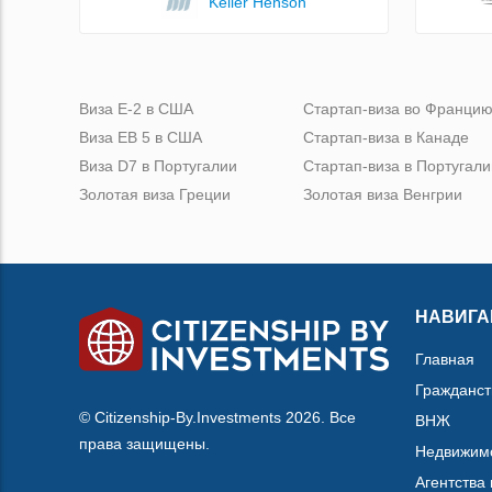
Keller Henson
Виза Е-2 в США
Стартап-виза во Франци
Виза ЕВ 5 в США
Стартап-виза в Канаде
Виза D7 в Португалии
Стартап-виза в Португали
Золотая виза Греции
Золотая виза Венгрии
НАВИГА
Главная
Гражданст
© Citizenship-By.Investments 2026. Все
ВНЖ
права защищены.
Недвижим
Агентства