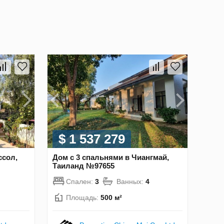
$ 1 537 279
ссол,
Дом с 3 спальнями в Чиангмай,
Таиланд №97655
Спален:
3
Ванных:
4
Площадь:
500 м²