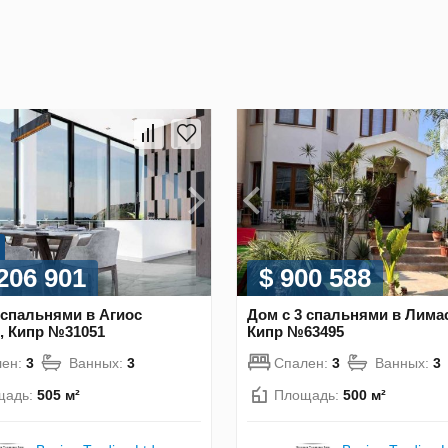
 206 901
$ 900 588
 спальнями в Агиос
Дом с 3 спальнями в Лима
, Кипр №31051
Кипр №63495
лен:
3
Ванных:
3
Спален:
3
Ванных:
3
щадь:
505 м²
Площадь:
500 м²