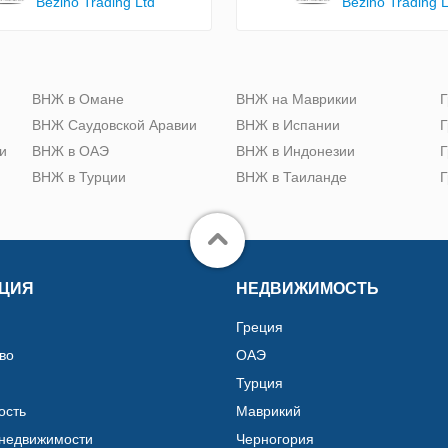
Bezino Trading Ltd
Bezino Trading L
ю
ВНЖ в Омане
ВНЖ на Маврикии
Г
ВНЖ Саудовской Аравии
ВНЖ в Испании
Г
и
ВНЖ в ОАЭ
ВНЖ в Индонезии
Г
ВНЖ в Турции
ВНЖ в Таиланде
Г
ЦИЯ
НЕДВИЖИМОСТЬ
Греция
во
ОАЭ
Турция
ость
Маврикий
 недвижимости
Черногория