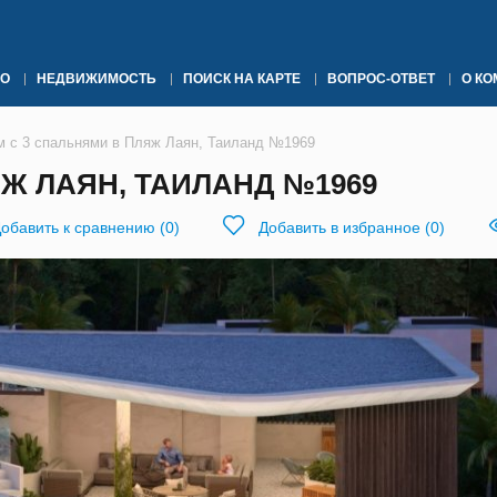
О
НЕДВИЖИМОСТЬ
ПОИСК НА КАРТЕ
ВОПРОС-ОТВЕТ
О К
м с 3 спальнями в Пляж Лаян, Таиланд №1969
Ж ЛАЯН, ТАИЛАНД №1969
обавить к сравнению
(
0
)
Добавить в избранное
(
0
)