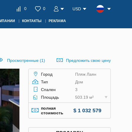
0
0
USD
ОМПАНИИ
КОНТАКТЫ
РЕКЛАМА
Просмотренные (1)
Предложить свою цену
Город
Пляж Лаян
Тип
Дом
Спален
3
Площадь
503.19 м²
полная
$ 1 032 579
стоимость