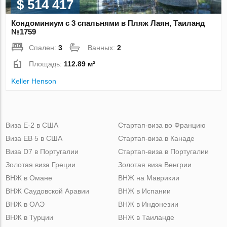
$ 514 417
Кондоминиум с 3 спальнями в Пляж Лаян, Таиланд
№1759
Спален:
3
Ванных:
2
Площадь:
112.89 м²
Keller Henson
Виза Е-2 в США
Стартап-виза во Францию
Виза ЕВ 5 в США
Стартап-виза в Канаде
Виза D7 в Португалии
Стартап-виза в Португалии
Золотая виза Греции
Золотая виза Венгрии
ВНЖ в Омане
ВНЖ на Маврикии
ВНЖ Саудовской Аравии
ВНЖ в Испании
ВНЖ в ОАЭ
ВНЖ в Индонезии
ВНЖ в Турции
ВНЖ в Таиланде