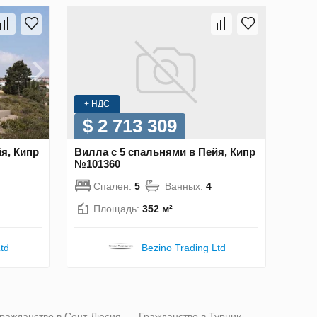
+ НДС
$ 2 713 309
я, Кипр
Вилла с 5 спальнями в Пейя, Кипр
№101360
Спален:
5
Ванных:
4
Площадь:
352 м²
td
Bezino Trading Ltd
ражданство в Сент-Люсия
Гражданство в Турции