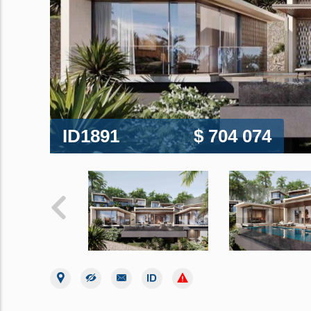
ID1891
$ 704 074