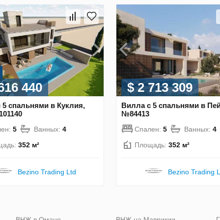
 616 440
$ 2 713 309
 5 спальнями в Куклия,
Вилла с 5 спальнями в Пей
101140
№84413
лен:
5
Ванных:
4
Спален:
5
Ванных:
4
щадь:
352 м²
Площадь:
352 м²
Bezino Trading Ltd
Bezino Trading L
ю
ВНЖ в Омане
ВНЖ на Маврикии
Г