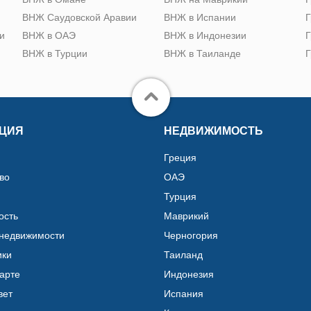
ВНЖ Саудовской Аравии
ВНЖ в Испании
Г
и
ВНЖ в ОАЭ
ВНЖ в Индонезии
Г
ВНЖ в Турции
ВНЖ в Таиланде
Г
ЦИЯ
НЕДВИЖИМОСТЬ
Греция
во
ОАЭ
Турция
ость
Маврикий
 недвижимости
Черногория
ики
Таиланд
карте
Индонезия
вет
Испания