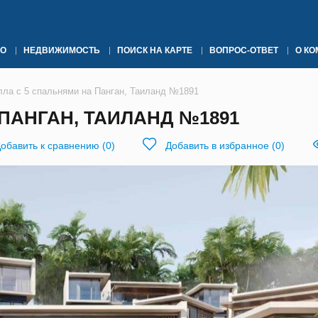
О
НЕДВИЖИМОСТЬ
ПОИСК НА КАРТЕ
ВОПРОС-ОТВЕТ
О К
лла с 5 спальнями на Панган, Таиланд №1891
ПАНГАН, ТАИЛАНД №1891
обавить к сравнению
(
0
)
Добавить в избранное
(
0
)