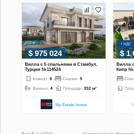
+ НДС
$ 975 024
$ 1
Вилла с 5 спальнями в Стамбул,
Вилла с
Турция №114524
Кипр №
Комнат:
6
Спален:
5
Спа
Ванных:
4
Площадь:
352 м²
Пло
My Estate Invest
Виза Е-2 в США
Стартап-виза во Франци