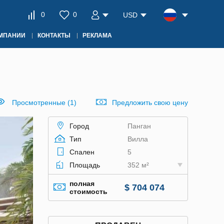
0
0
USD
ОМПАНИИ
КОНТАКТЫ
РЕКЛАМА
Просмотренные (1)
Предложить свою цену
Город
Панган
Тип
Вилла
Спален
5
Площадь
352 м²
полная
$ 704 074
стоимость