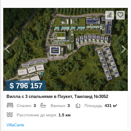
$ 796 157
Вилла с 3 спальнями в Пхукет, Таиланд №3052
Спален:
3
Ванных:
3
Площадь:
431 м²
Расстояние до моря:
1.5 км
VillaСarte