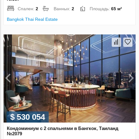
Спален:
2
Ванных:
2
Площадь:
65 м²
Bangkok Thai Real Estate
$ 530 054
Кондоминиум с 2 спальнями в Бангкок, Таиланд
№2079