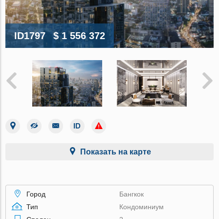
ID1797
$ 1 556 372
Показать на карте
Город
Бангкок
Тип
Кондоминиум