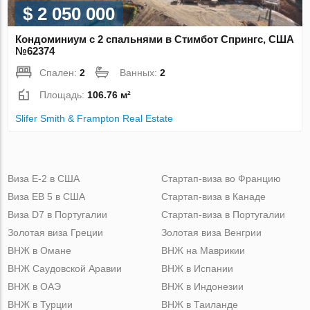
$ 2 050 000
Кондоминиум с 2 спальнями в Стимбот Спрингс, США
№62374
Спален:
2
Ванных:
2
Площадь:
106.76 м²
Slifer Smith & Frampton Real Estate
Виза Е-2 в США
Стартап-виза во Францию
Виза ЕВ 5 в США
Стартап-виза в Канаде
Виза D7 в Португалии
Стартап-виза в Португалии
Золотая виза Греции
Золотая виза Венгрии
ВНЖ в Омане
ВНЖ на Маврикии
ВНЖ Саудовской Аравии
ВНЖ в Испании
ВНЖ в ОАЭ
ВНЖ в Индонезии
ВНЖ в Турции
ВНЖ в Таиланде