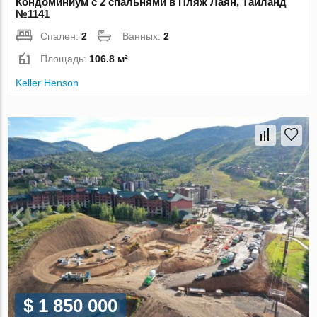
Кондоминиум с 2 спальнями в Пляж Лаян, Таиланд
№1141
Спален:
2
Ванных:
2
Площадь:
106.8 м²
Keller Henson
$ 1 850 000