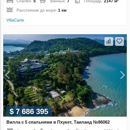
Спален:
5
Ванных:
7
Площадь:
2147 м²
Расстояние до моря:
1 км
VillaСarte
$ 7 686 395
Вилла с 5 спальнями в Пхукет, Таиланд №86062