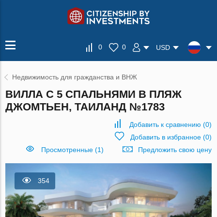
0
0
USD
Недвижимость для гражданства и ВНЖ
ВИЛЛА С 5 СПАЛЬНЯМИ В ПЛЯЖ
ДЖОМТЬЕН, ТАИЛАНД №1783
Добавить к сравнению
(
0
)
Добавить в избранное
(
0
)
Просмотренные (1)
Предложить свою цену
354