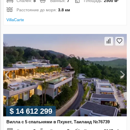
Спален:
5
Ванных:
7
Площадь:
2500 м²
Расстояние до моря:
3.8 км
VillaСarte
$ 14 612 299
Вилла с 5 спальнями в Пхукет, Таиланд №76739