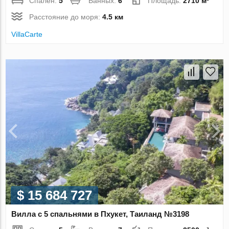
Спален:
5
Ванных:
6
Площадь:
2710 м²
Расстояние до моря:
4.5 км
VillaСarte
$ 15 684 727
Вилла с 5 спальнями в Пхукет, Таиланд №3198