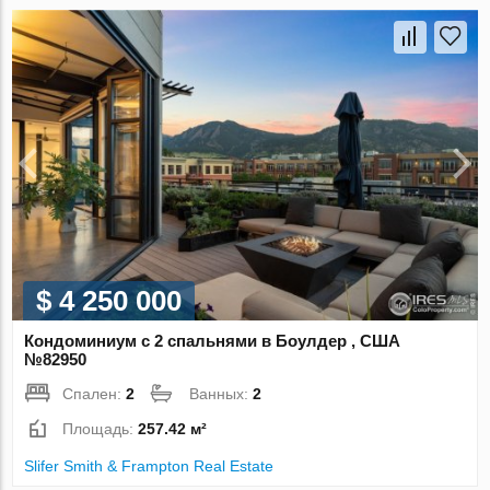
$ 4 250 000
Кондоминиум с 2 спальнями в Боулдер , США
№82950
Спален:
2
Ванных:
2
Площадь:
257.42 м²
Slifer Smith & Frampton Real Estate