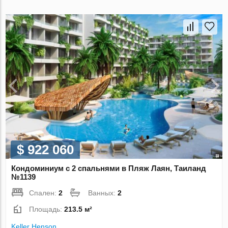
$ 922 060
Кондоминиум с 2 спальнями в Пляж Лаян, Таиланд
№1139
Спален:
2
Ванных:
2
Площадь:
213.5 м²
Keller Henson