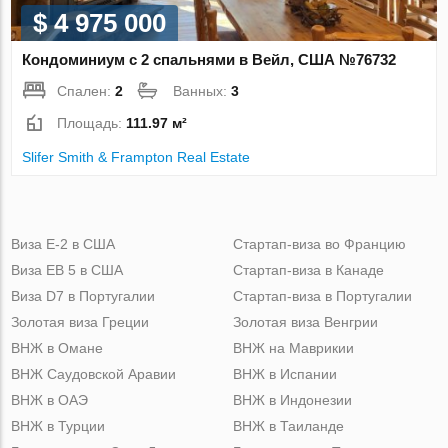
$ 4 975 000
Кондоминиум с 2 спальнями в Вейл, США №76732
Спален:
2
Ванных:
3
Площадь:
111.97 м²
Slifer Smith & Frampton Real Estate
Виза Е-2 в США
Стартап-виза во Францию
Виза ЕВ 5 в США
Стартап-виза в Канаде
Виза D7 в Португалии
Стартап-виза в Португалии
Золотая виза Греции
Золотая виза Венгрии
ВНЖ в Омане
ВНЖ на Маврикии
ВНЖ Саудовской Аравии
ВНЖ в Испании
ВНЖ в ОАЭ
ВНЖ в Индонезии
ВНЖ в Турции
ВНЖ в Таиланде