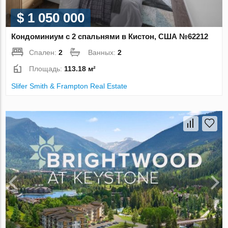
$ 1 050 000
Кондоминиум с 2 спальнями в Кистон, США №62212
Спален:
2
Ванных:
2
Площадь:
113.18 м²
Slifer Smith & Frampton Real Estate