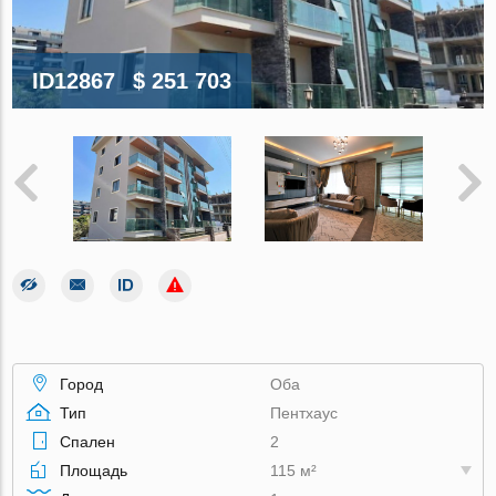
ID12867
$ 251 703
Город
Оба
Тип
Пентхаус
Спален
2
Площадь
115 м²