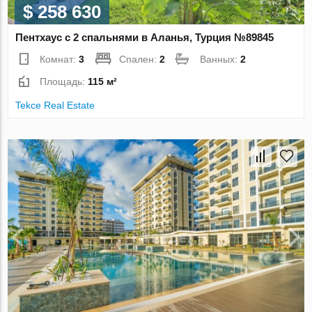
$ 258 630
Пентхаус с 2 спальнями в Аланья, Турция №89845
Комнат:
3
Спален:
2
Ванных:
2
Площадь:
115 м²
Tekce Real Estate