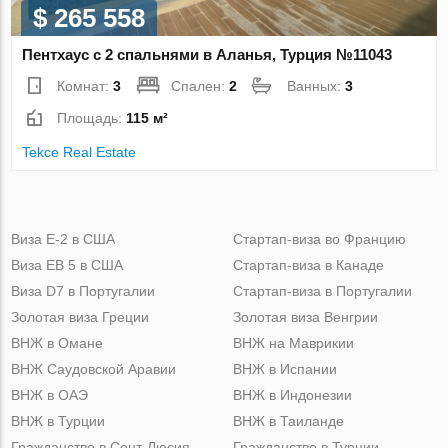
$ 265 558
Пентхаус с 2 спальнями в Аланья, Турция №11043
Комнат:
3
Спален:
2
Ванных:
3
Площадь:
115 м²
Tekce Real Estate
Виза Е-2 в США
Стартап-виза во Францию
Виза ЕВ 5 в США
Стартап-виза в Канаде
Виза D7 в Португалии
Стартап-виза в Португалии
Золотая виза Греции
Золотая виза Венгрии
ВНЖ в Омане
ВНЖ на Маврикии
ВНЖ Саудовской Аравии
ВНЖ в Испании
ВНЖ в ОАЭ
ВНЖ в Индонезии
ВНЖ в Турции
ВНЖ в Таиланде
Гражданство в Сент-Люсия
Гражданство в Турции