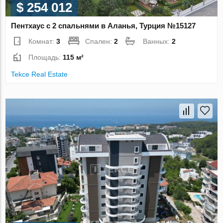
$ 254 012
Пентхаус с 2 спальнями в Аланья, Турция №15127
Комнат:
3
Спален:
2
Ванных:
2
Площадь:
115 м²
Tekce Real Estate