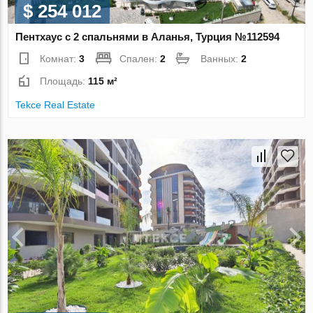
$ 254 012
Пентхаус с 2 спальнями в Аланья, Турция №112594
Комнат:
3
Спален:
2
Ванных:
2
Площадь:
115 м²
Tekce Real Estate