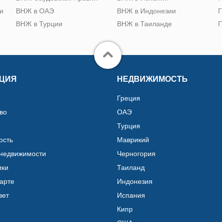
и
ВНЖ в ОАЭ
ВНЖ в Индонезии
Г
ВНЖ в Турции
ВНЖ в Таиланде
Г
ЦИЯ
НЕДВИЖИМОСТЬ
Греция
во
ОАЭ
Турция
ость
Маврикий
 недвижимости
Черногория
ики
Таиланд
карте
Индонезия
вет
Испания
Кипр