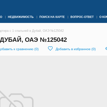
О
НЕДВИЖИМОСТЬ
ПОИСК НА КАРТЕ
ВОПРОС-ОТВЕТ
О К
артира с 1 спальней в Дубай, ОАЭ №125042
ДУБАЙ, ОАЭ №125042
обавить к сравнению
(
0
)
Добавить в избранное
(
0
)