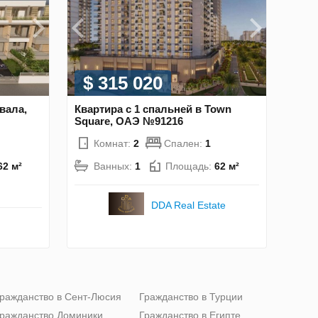
$ 315 020
вала,
Квартира с 1 спальней в Town
Square, ОАЭ №91216
Комнат:
2
Спален:
1
62 м²
Ванных:
1
Площадь:
62 м²
DDA Real Estate
ражданство в Сент-Люсия
Гражданство в Турции
ражданство Доминики
Гражданство в Египте