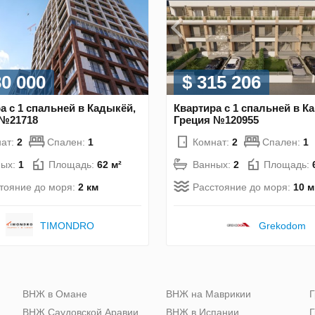
30 000
$ 315 206
а с 1 спальней в Кадыкёй,
Квартира с 1 спальней в Ка
 №21718
Греция №120955
ат:
2
Спален:
1
Комнат:
2
Спален:
1
ных:
1
Площадь:
62 м²
Ванных:
2
Площадь:
тояние до моря:
2 км
Расстояние до моря:
10 м
TIMONDRO
Grekodom
ю
ВНЖ в Омане
ВНЖ на Маврикии
Г
ВНЖ Саудовской Аравии
ВНЖ в Испании
Г