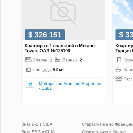
$ 326 151
$ 3
Квартира с 1 спальней в Merano
Квартир
Tower, ОАЭ №125100
Турция
Спален:
1
Ванных:
2
Комн
Площадь:
62 м²
Ван
Расс
Metropolitan Premium Properties
- Dubai
Виза Е-2 в США
Стартап-виза во Франци
Виза ЕВ 5 в США
Стартап-виза в Канаде