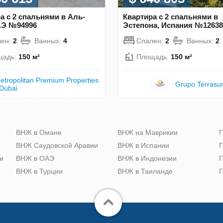
а с 2 спальнями в Аль-
Квартира с 2 спальнями в
АЭ №94996
Эстепона, Испания №12638
лен:
2
Ванных:
4
Спален:
2
Ванных:
2
щадь:
150 м²
Площадь:
150 м²
etropolitan Premium Properties
Grupo Terrasu
 Dubai
ю
ВНЖ в Омане
ВНЖ на Маврикии
Г
ВНЖ Саудовской Аравии
ВНЖ в Испании
Г
и
ВНЖ в ОАЭ
ВНЖ в Индонезии
Г
ВНЖ в Турции
ВНЖ в Таиланде
Г