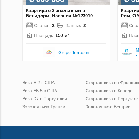
Квартира с 2 спальнями в
Квартир
Бенидорм, Испания №123019
Рим, О
Спален:
2
Ванных:
2
Спа
Площадь:
150 м²
Пло
M
Grupo Terrasun
-
Виза Е-2 в США
Стартап-виза во Франци
Виза ЕВ 5 в США
Стартап-виза в Канаде
Виза D7 в Португалии
Стартап-виза в Португали
Золотая виза Греции
Золотая виза Венгрии