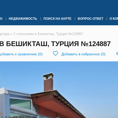
О
НЕДВИЖИМОСТЬ
ПОИСК НА КАРТЕ
ВОПРОС-ОТВЕТ
О К
артира с 2 спальнями в Бешикташ, Турция №124887
В БЕШИКТАШ, ТУРЦИЯ №124887
обавить к сравнению
(
0
)
Добавить в избранное
(
0
)