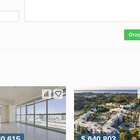
Отп
80 615
$ 640 803