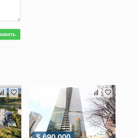
равить
$ 690 000