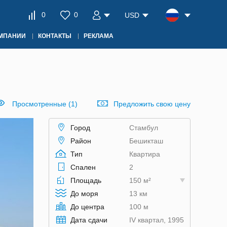
0
0
USD
ОМПАНИИ
КОНТАКТЫ
РЕКЛАМА
Просмотренные (1)
Предложить свою цену
Город
Стамбул
Район
Бешикташ
Тип
Квартира
Спален
2
Площадь
150 м²
До моря
13 км
До центра
100 м
Дата сдачи
IV квартал, 1995