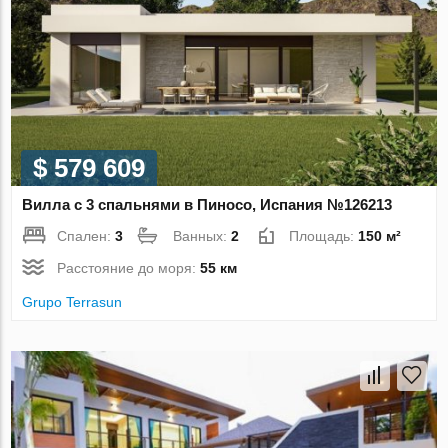
$ 579 609
Вилла с 3 спальнями в Пиносо, Испания №126213
Спален:
3
Ванных:
2
Площадь:
150 м²
Расстояние до моря:
55 км
Grupo Terrasun