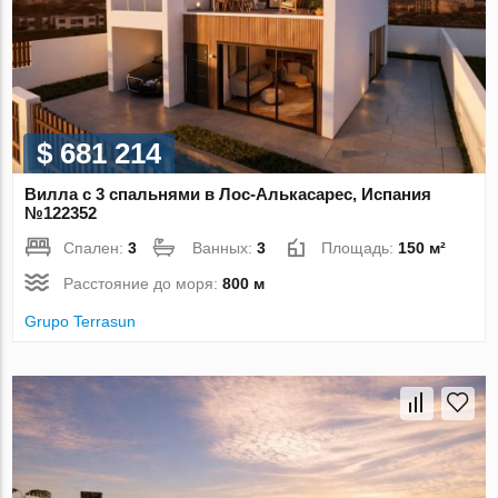
$ 681 214
Вилла с 3 спальнями в Лос-Алькасарес, Испания
№122352
Спален:
3
Ванных:
3
Площадь:
150 м²
Расстояние до моря:
800 м
Grupo Terrasun