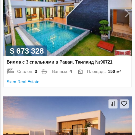
$ 673 328
Вилла с 3 спальнями в Раваи, Таиланд №96721
Спален:
3
Ванных:
4
Площадь:
150 м²
Siam Real Estate