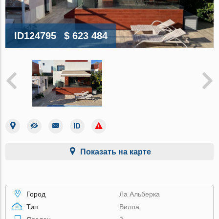
ID124795
$ 623 484
Показать на карте
Город
Ла Альберка
Тип
Вилла