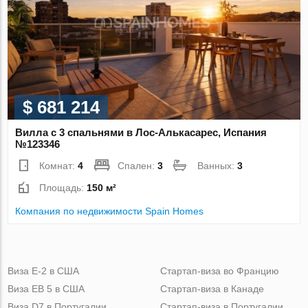
$ 681 214
Вилла с 3 спальнями в Лос-Алькасарес, Испания
№123346
Комнат:
4
Спален:
3
Ванных:
3
Площадь:
150 м²
Компания по недвижимости Spain Homes
Виза Е-2 в США
Стартап-виза во Францию
Виза ЕВ 5 в США
Стартап-виза в Канаде
Виза D7 в Португалии
Стартап-виза в Португалии