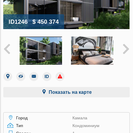
ID1246
$ 450 374
Показать на карте
Город
Камала
Тип
Кондоминиум