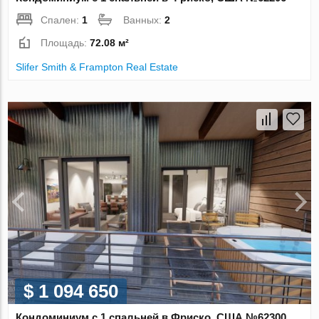
Спален:
1
Ванных:
2
Площадь:
72.08 м²
Slifer Smith & Frampton Real Estate
$ 1 094 650
Кондоминиум с 1 спальней в Фриско, США №62300