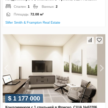
Спален:
1
Ванных:
2
Площадь:
72.08 м²
Slifer Smith & Frampton Real Estate
$ 1 177 000
Кондоминиум с 1 спальней в Фриско, США №62206