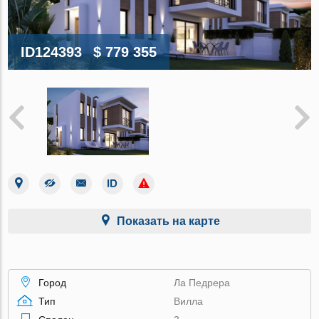
ID124393
$ 779 355
Показать на карте
Город
Ла Педрера
Тип
Вилла