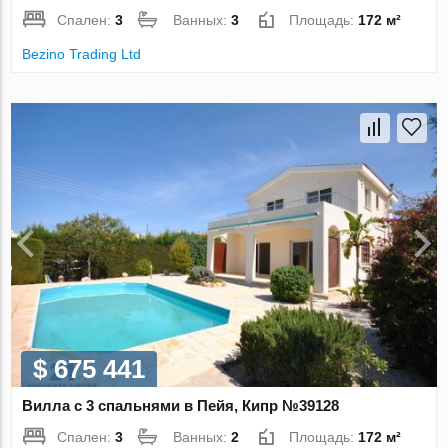
Спален:
3
Ванных:
3
Площадь:
172 м²
Bezino Trading Ltd
$ 675 441
Вилла с 3 спальнями в Пейя, Кипр №39128
Спален:
3
Ванных:
2
Площадь:
172 м²