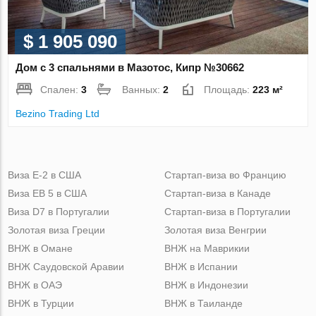
$ 1 905 090
Дом с 3 спальнями в Мазотос, Кипр №30662
Спален:
3
Ванных:
2
Площадь:
223 м²
Bezino Trading Ltd
Виза Е-2 в США
Стартап-виза во Францию
Виза ЕВ 5 в США
Стартап-виза в Канаде
Виза D7 в Португалии
Стартап-виза в Португалии
Золотая виза Греции
Золотая виза Венгрии
ВНЖ в Омане
ВНЖ на Маврикии
ВНЖ Саудовской Аравии
ВНЖ в Испании
ВНЖ в ОАЭ
ВНЖ в Индонезии
ВНЖ в Турции
ВНЖ в Таиланде