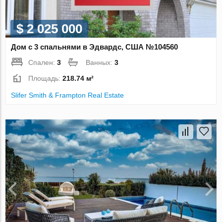
$ 2 025 000
Дом с 3 спальнями в Эдвардс, США №104560
Спален:
3
Ванных:
3
Площадь:
218.74 м²
Slifer Smith & Frampton Real Estate