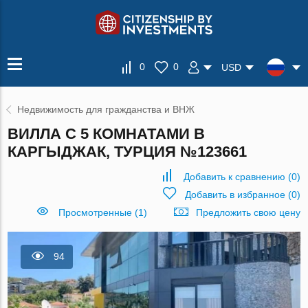
0
0
USD
Недвижимость для гражданства и ВНЖ
ВИЛЛА С 5 КОМНАТАМИ В
КАРГЫДЖАК, ТУРЦИЯ №123661
Добавить к сравнению
(
0
)
Добавить в избранное
(
0
)
Просмотренные (1)
Предложить свою цену
94