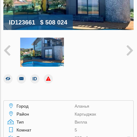
ID123661
$ 508 024
Город
Аланья
Район
Каргыджак
Тип
Вилла
Комнат
5