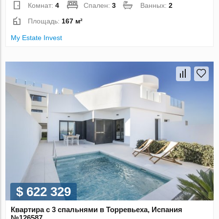
Комнат:
4
Спален:
3
Ванных:
2
Площадь:
167 м²
My Estate Invest
$ 622 329
Квартира с 3 спальнями в Торревьеха, Испания
№126587