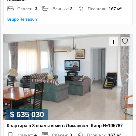
Спален:
3
Ванных:
3
Площадь:
167 м²
Grupo Terrasun
$ 635 030
Квартира с 3 спальнями в Лимассол, Кипр №105787
Комнат:
4
Спален:
3
Площадь:
167 м²