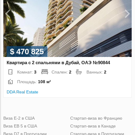
$ 470 825
Квартира с 2 спальнями в Дубай, ОАЭ №90844
Комнат:
3
Спален:
2
Ванных:
2
Площадь:
108 м²
DDA Real Estate
Виза Е-2 в США
Стартап-виза во Францию
Виза ЕВ 5 в США
Стартап-виза в Канаде
Виза D7 в Португалии
Стартап-виза в Португалии