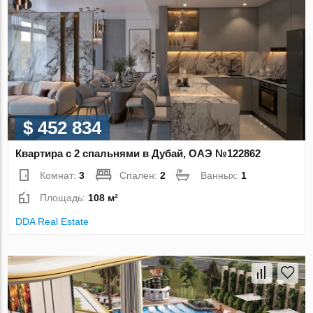
$ 452 834
Квартира с 2 спальнями в Дубай, ОАЭ №122862
Комнат:
3
Спален:
2
Ванных:
1
Площадь:
108 м²
DDA Real Estate