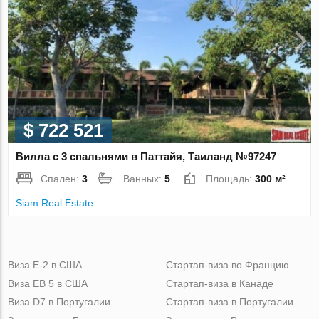
$ 722 521
Вилла с 3 спальнями в Паттайя, Таиланд №97247
Спален:
3
Ванных:
5
Площадь:
300 м²
Siam Real Estate
Виза Е-2 в США
Стартап-виза во Францию
Виза ЕВ 5 в США
Стартап-виза в Канаде
Виза D7 в Португалии
Стартап-виза в Португалии