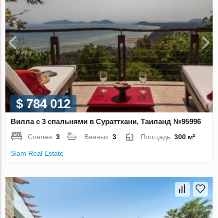
$ 784 012
Вилла с 3 спальнями в Сураттхани, Таиланд №95996
Спален:
3
Ванных:
3
Площадь:
300 м²
Siam Real Estate