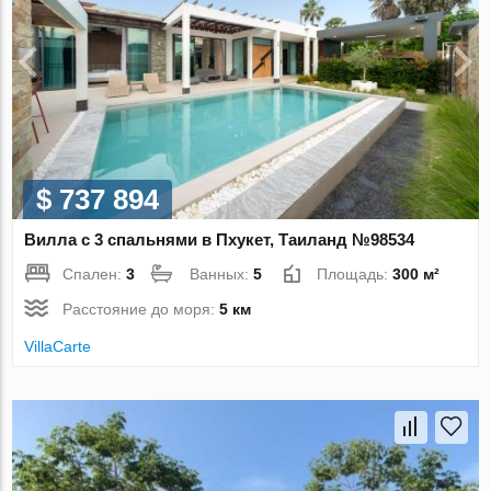
$ 737 894
Вилла с 3 спальнями в Пхукет, Таиланд №98534
Спален:
3
Ванных:
5
Площадь:
300 м²
Расстояние до моря:
5 км
VillaСarte