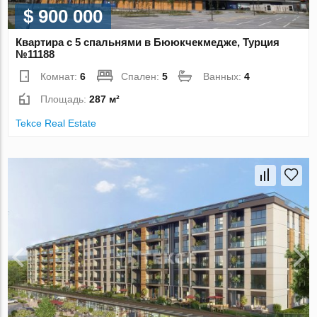
$ 900 000
Квартира с 5 спальнями в Бююкчекмедже, Турция
№11188
Комнат:
6
Спален:
5
Ванных:
4
Площадь:
287 м²
Tekce Real Estate