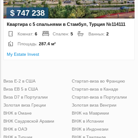
$ 747 238
Квартира с 5 спальнями в Стамбул, Турция №114111
Комнат:
6
Спален:
5
Ванных:
2
Площадь:
287.4 м²
My Estate Invest
Виза Е-2 в США
Стартап-виза во Францию
Виза ЕВ 5 в США
Стартап-виза в Канаде
Виза D7 в Португалии
Стартап-виза в Португалии
Золотая виза Греции
Золотая виза Венгрии
ВНЖ в Омане
ВНЖ на Маврикии
ВНЖ Саудовской Аравии
ВНЖ в Испании
ВНЖ в ОАЭ
ВНЖ в Индонезии
ВНЖ в Турции
ВНЖ в Таиланде