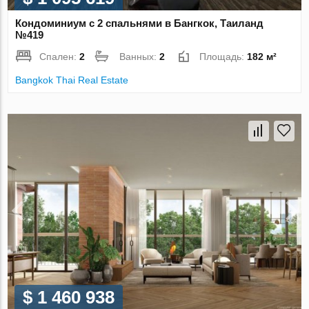
Кондоминиум с 2 спальнями в Бангкок, Таиланд
№419
Спален:
2
Ванных:
2
Площадь:
182 м²
Bangkok Thai Real Estate
$ 1 460 938