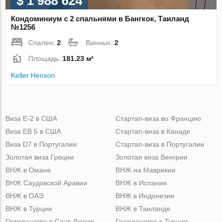
$ 1 988 624
Кондоминиум с 2 спальнями в Бангкок, Таиланд
№1256
Спален:
2
Ванных:
2
Площадь:
181.23 м²
Keller Henson
Виза Е-2 в США
Стартап-виза во Францию
Виза ЕВ 5 в США
Стартап-виза в Канаде
Виза D7 в Португалии
Стартап-виза в Португалии
Золотая виза Греции
Золотая виза Венгрии
ВНЖ в Омане
ВНЖ на Маврикии
ВНЖ Саудовской Аравии
ВНЖ в Испании
ВНЖ в ОАЭ
ВНЖ в Индонезии
ВНЖ в Турции
ВНЖ в Таиланде
Гражданство в Сент-Люсия
Гражданство в Турции