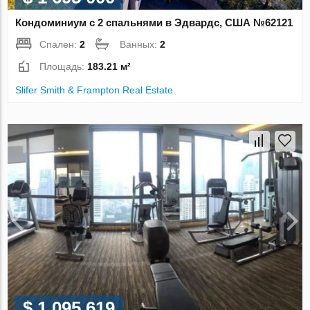
Кондоминиум с 2 спальнями в Эдвардс, США №62121
Спален:
2
Ванных:
2
Площадь:
183.21 м²
Slifer Smith & Frampton Real Estate
$ 1 095 619