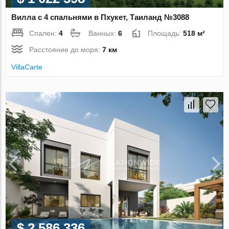
Вилла с 4 спальнями в Пхукет, Таиланд №3088
Спален:
4
Ванных:
6
Площадь:
518 м²
Расстояние до моря:
7 км
VillaСarte
$ 2 586 336