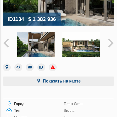
ID1134
$ 1 382 936
Показать на карте
Город
Пляж Лаян
Тип
Вилла