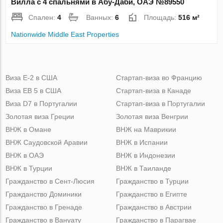
Вилла с 4 спальнями в Абу-Даби, ОАЭ №89550
Спален:
4
Ванных:
6
Площадь:
516 м²
Nationwide Middle East Properties
Виза Е-2 в США
Стартап-виза во Францию
Виза ЕВ 5 в США
Стартап-виза в Канаде
Виза D7 в Португалии
Стартап-виза в Португалии
Золотая виза Греции
Золотая виза Венгрии
ВНЖ в Омане
ВНЖ на Маврикии
ВНЖ Саудовской Аравии
ВНЖ в Испании
ВНЖ в ОАЭ
ВНЖ в Индонезии
ВНЖ в Турции
ВНЖ в Таиланде
Гражданство в Сент-Люсия
Гражданство в Турции
Гражданство Доминики
Гражданство в Египте
Гражданство в Гренаде
Гражданство в Австрии
Гражданство в Вануату
Гражданство в Парагвае