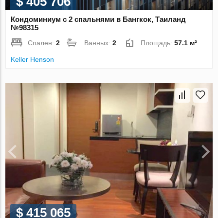
$ 405 706
Кондоминиум с 2 спальнями в Бангкок, Таиланд
№98315
Спален:
2
Ванных:
2
Площадь:
57.1 м²
Keller Henson
$ 415 065