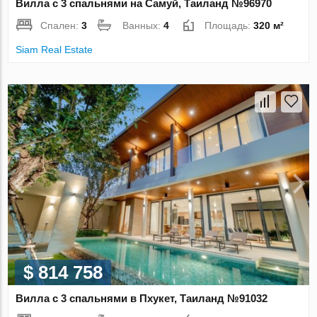
Вилла с 3 спальнями на Самуй, Таиланд №96970
Спален:
3
Ванных:
4
Площадь:
320 м²
Siam Real Estate
$ 814 758
Вилла с 3 спальнями в Пхукет, Таиланд №91032