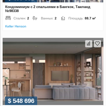
Кондоминиум с 2 спальнями в Бангкок, Таиланд
№98338
Спален:
2
Ванных:
2
Площадь:
88.7 м²
Keller Henson
$ 548 696