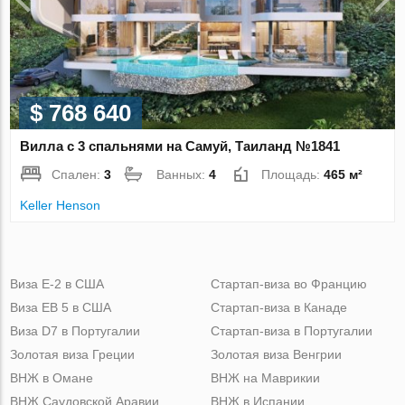
$ 768 640
Вилла с 3 спальнями на Самуй, Таиланд №1841
Спален:
3
Ванных:
4
Площадь:
465 м²
Keller Henson
Виза Е-2 в США
Стартап-виза во Францию
Виза ЕВ 5 в США
Стартап-виза в Канаде
Виза D7 в Португалии
Стартап-виза в Португалии
Золотая виза Греции
Золотая виза Венгрии
ВНЖ в Омане
ВНЖ на Маврикии
ВНЖ Саудовской Аравии
ВНЖ в Испании