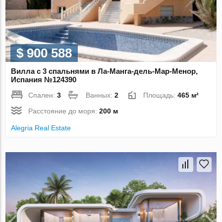
$ 900 588
Вилла с 3 спальнями в Ла-Манга-дель-Мар-Менор,
Испания №124390
Спален:
3
Ванных:
2
Площадь:
465 м²
Расстояние до моря:
200 м
Alegria Real Estate