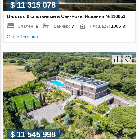
$ 11 315 078
Вилла с 6 спальнями в Сан-Роке, Испания №110853
Спален:
6
Ванных:
7
Площадь:
1906 м²
Grupo Terrasun
$ 11 545 998