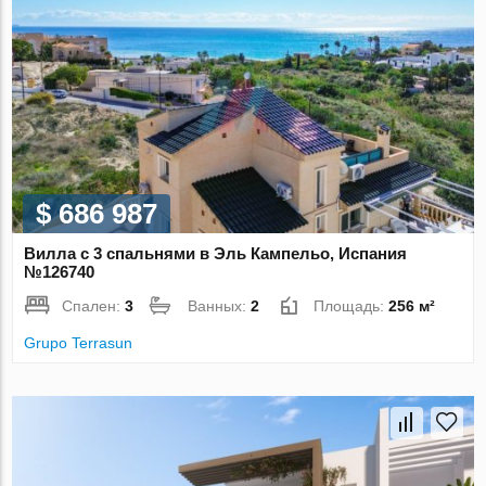
$ 686 987
Вилла с 3 спальнями в Эль Кампельо, Испания
№126740
Спален:
3
Ванных:
2
Площадь:
256 м²
Grupo Terrasun