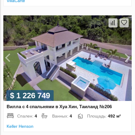
VillaСarte
$ 1 226 749
Вилла с 4 спальнями в Хуа Хин, Таиланд №206
Спален:
4
Ванных:
4
Площадь:
492 м²
Keller Henson