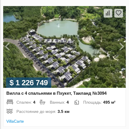
$ 1 226 749
Вилла с 4 спальнями в Пхукет, Таиланд №3094
Спален:
4
Ванных:
4
Площадь:
495 м²
Расстояние до моря:
3.5 км
VillaСarte