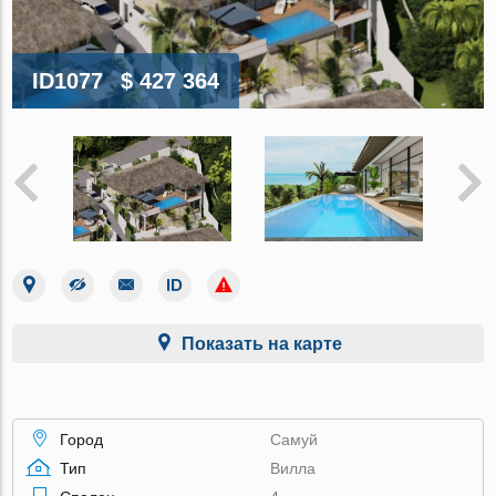
ID1077
$ 427 364
Показать на карте
Город
Самуй
Тип
Вилла