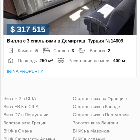
$ 317 515
Вилла с 3 спальнями в Демирташ, Турция №14609
Комнат:
5
Спален:
3
Ванных:
2
Площадь:
250 м²
Расстояние до моря:
400 м
IRINA PROPERTY
Виза Е-2 в США
Стартап-виза во Францию
Виза ЕВ 5 в США
Стартап-виза в Канаде
Виза D7 в Португалии
Стартап-виза в Португалии
Золотая виза Греции
Золотая виза Венгрии
ВНЖ в Омане
ВНЖ на Маврикии
ВНЖ Саудовской Аравии
ВНЖ в Испании