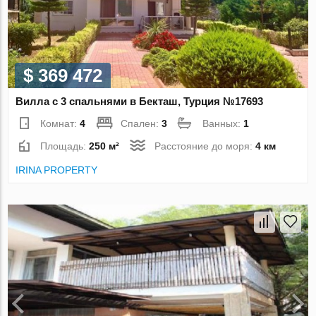
$ 369 472
Вилла с 3 спальнями в Бекташ, Турция №17693
Комнат:
4
Спален:
3
Ванных:
1
Площадь:
250 м²
Расстояние до моря:
4 км
IRINA PROPERTY